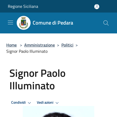
Salta al contenuto principale
Regione Siciliana
Comune di Pedara
Home
>
Amministrazione
>
Politici
>
Signor Paolo Illuminato
Signor Paolo
Illuminato
Condividi
Vedi azioni