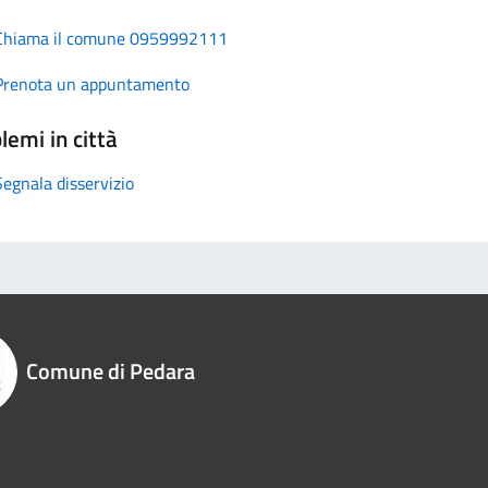
Chiama il comune 0959992111
Prenota un appuntamento
lemi in città
Segnala disservizio
Comune di Pedara