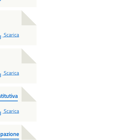
PDF
Scarica
PDF
Scarica
itutiva
PDF
Scarica
pazione