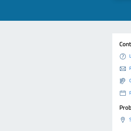
Cont
Prob