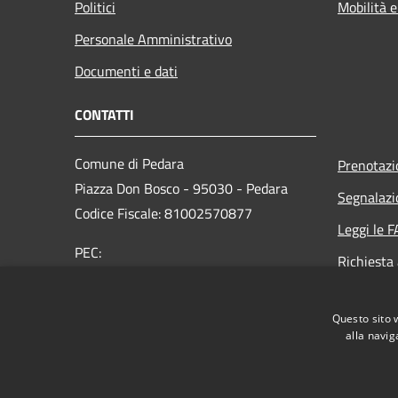
Politici
Mobilità e
Personale Amministrativo
Documenti e dati
CONTATTI
Comune di Pedara
Prenotaz
Piazza Don Bosco - 95030 - Pedara
Segnalazi
Codice Fiscale: 81002570877
Leggi le 
PEC:
Richiesta
protocollo@pec.comune.pedara.ct.it
Centralino:
095 9992111
Questo sito 
alla navig