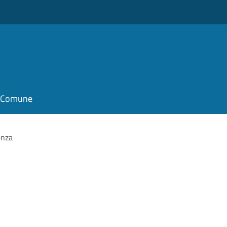
il Comune
enza