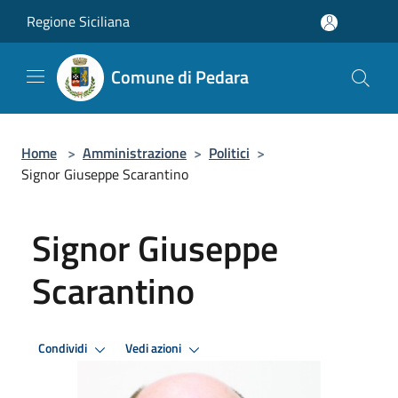
Salta al contenuto principale
Regione Siciliana
Comune di Pedara
Home
>
Amministrazione
>
Politici
>
Signor Giuseppe Scarantino
Signor Giuseppe
Scarantino
Condividi
Vedi azioni