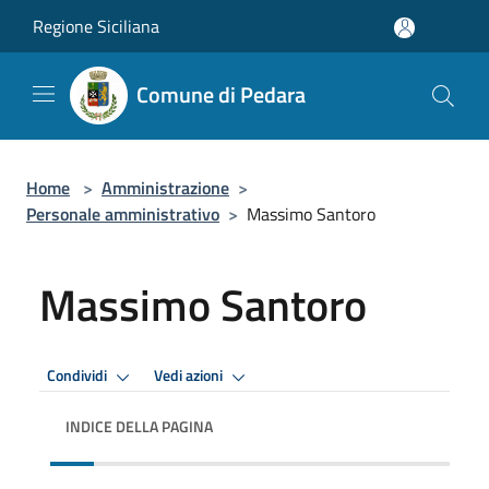
Salta al contenuto principale
Regione Siciliana
Comune di Pedara
Home
>
Amministrazione
>
Personale amministrativo
>
Massimo Santoro
Massimo Santoro
Condividi
Vedi azioni
INDICE DELLA PAGINA