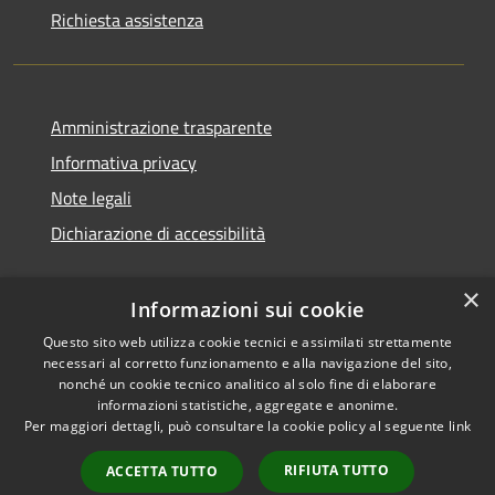
Richiesta assistenza
Amministrazione trasparente
Informativa privacy
Note legali
Dichiarazione di accessibilità
×
Informazioni sui cookie
RSS
Copyright © 2026 • Comune di
Questo sito web utilizza cookie tecnici e assimilati strettamente
necessari al corretto funzionamento e alla navigazione del sito,
Accessibilità
Pedara • Powered by
nonché un cookie tecnico analitico al solo fine di elaborare
Privacy
Municipium
Accesso
•
informazioni statistiche, aggregate e anonime.
Cookie
redazione
Per maggiori dettagli, può consultare la cookie policy al seguente
link
Mappa del sito
RIFIUTA TUTTO
ACCETTA TUTTO
Sito Precedente