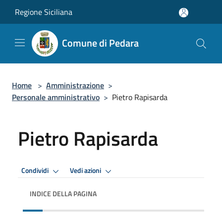
Salta al contenuto principale
Regione Siciliana
Comune di Pedara
Home
>
Amministrazione
>
Personale amministrativo
>
Pietro Rapisarda
Pietro Rapisarda
Condividi
Vedi azioni
INDICE DELLA PAGINA