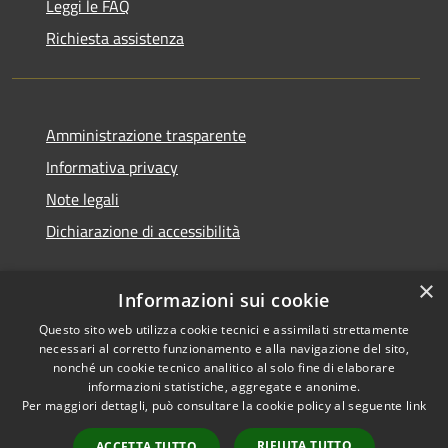
Leggi le FAQ
Richiesta assistenza
Amministrazione trasparente
Informativa privacy
Note legali
Dichiarazione di accessibilità
×
Informazioni sui cookie
RSS
Copyright © 2026 • Comune di
Questo sito web utilizza cookie tecnici e assimilati strettamente
necessari al corretto funzionamento e alla navigazione del sito,
Accessibilità
Pedara • Powered by
nonché un cookie tecnico analitico al solo fine di elaborare
Privacy
Municipium
Accesso
•
informazioni statistiche, aggregate e anonime.
Cookie
redazione
Per maggiori dettagli, può consultare la cookie policy al seguente
link
Mappa del sito
RIFIUTA TUTTO
ACCETTA TUTTO