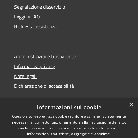
Segnalazione disservizio
Leggi le FAQ
Richiesta assistenza
Amministrazione trasparente
Informativa privacy
Note legali
Dichiarazione di accessibilità
×
Informazioni sui cookie
RSS
Copyright © 2026 • Comune di
Questo sito web utilizza cookie tecnici e assimilati strettamente
necessari al corretto funzionamento e alla navigazione del sito,
Accessibilità
Pedara • Powered by
nonché un cookie tecnico analitico al solo fine di elaborare
Privacy
Municipium
Accesso
•
informazioni statistiche, aggregate e anonime.