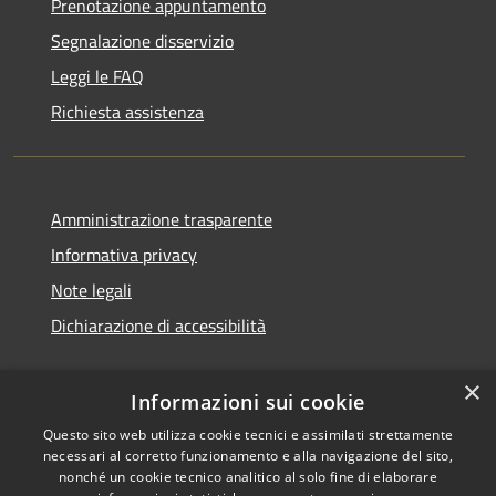
Prenotazione appuntamento
Segnalazione disservizio
Leggi le FAQ
Richiesta assistenza
Amministrazione trasparente
Informativa privacy
Note legali
Dichiarazione di accessibilità
×
Informazioni sui cookie
RSS
Copyright © 2026 • Comune di
Questo sito web utilizza cookie tecnici e assimilati strettamente
necessari al corretto funzionamento e alla navigazione del sito,
Accessibilità
Pedara • Powered by
nonché un cookie tecnico analitico al solo fine di elaborare
Privacy
Municipium
Accesso
•