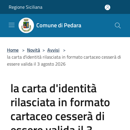
Salta al contenuto principale
Regione Siciliana
Comune di Pedara
Home
>
Novità
>
Avvisi
>
la carta d'identità rilasciata in formato cartaceo cesserà di
essere valida il 3 agosto 2026
la carta d'identità
rilasciata in formato
cartaceo cesserà di
essere valida il 3