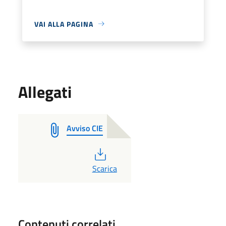
VAI ALLA PAGINA
Allegati
Avviso CIE
PDF
Scarica
Contenuti correlati