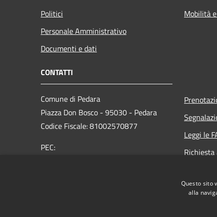
Politici
Mobilità e
Personale Amministrativo
Documenti e dati
CONTATTI
Comune di Pedara
Prenotaz
Piazza Don Bosco - 95030 - Pedara
Segnalazi
Codice Fiscale: 81002570877
Leggi le 
PEC:
Richiesta
protocollo@pec.comune.pedara.ct.it
Centralino:
095 9992111
Questo sito 
alla navig