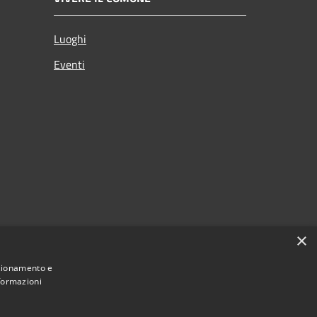
Luoghi
Eventi
×
nzionamento e
nformazioni