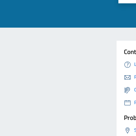
Cont
Prob