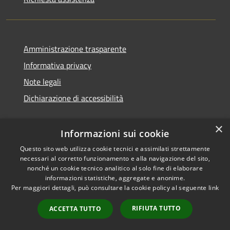
Amministrazione trasparente
Informativa privacy
Note legali
Dichiarazione di accessibilità
×
Informazioni sui cookie
RSS
Copyright © 2026 • Comune di
Questo sito web utilizza cookie tecnici e assimilati strettamente
necessari al corretto funzionamento e alla navigazione del sito,
Accessibilità
Pedara • Powered by
nonché un cookie tecnico analitico al solo fine di elaborare
Privacy
Municipium
Accesso
•
informazioni statistiche, aggregate e anonime.
Cookie
redazione
Per maggiori dettagli, può consultare la cookie policy al seguente
link
Mappa del sito
RIFIUTA TUTTO
ACCETTA TUTTO
Sito Precedente